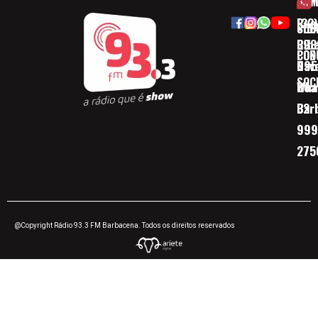
HOM
ESP
Rua
(32)
SOB
CID
Ribe
393
CON
POD
Nav
095
SOC
Boa 
Wha
Bar
32
999
275
@Copyright Rádio 93.3 FM Barbacena. Todos os direitos reservados