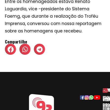
Entre os homenageados estava Renato
Laguardia, vice -presidente do Sistema
Faemg, que durante a realização do Troféu
Imprensa, conversou com nossa reportagem
sobre as homenagens que recebeu.
Compartilhe
HOM
ESP
Rua
(32)
SOB
CID
Ribe
393
CON
POD