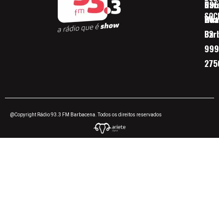
Nav
095
SOC
Boa 
Wha
Bar
32
999
275
@Copyright Rádio 93.3 FM Barbacena. Todos os direitos reservados