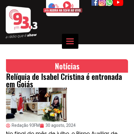
50%
Notícias
Relíquia de Isabel Cristina é entronada
em Goiás
Redação 93FM
30 agosto, 2024
No final do mês de julho, o Bispo Auxiliar de