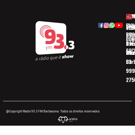
HOM
ESP
Rua
(32)
SOB
CID
Ribe
393
CON
POD
Nav
095
SOC
Boa 
Wha
Bar
32
999
275
@Copyright Rádio 93.3 FM Barbacena. Todos os direitos reservados