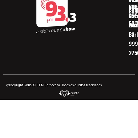
Ribe
393
CON
POD
Nav
095
SOC
Boa 
Wha
Bar
32
999
275
@Copyright Rádio 93.3 FM Barbacena. Todos os direitos reservados