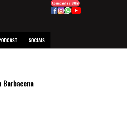
Acompanhe a 93FM
PODCAST
SOCIAIS
em Barbacena