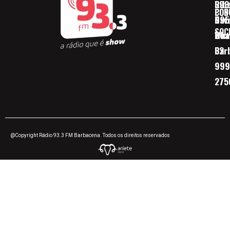
Ribe
393
CON
POD
Nav
095
SOC
Boa 
Wha
Bar
32
999
275
@Copyright Rádio 93.3 FM Barbacena. Todos os direitos reservados