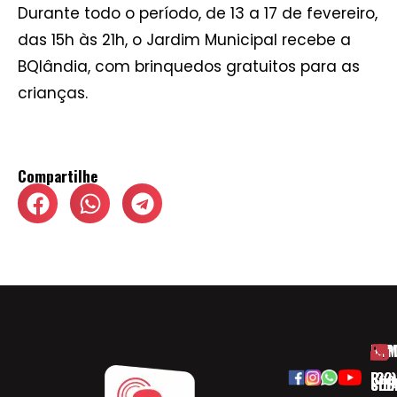
Durante todo o período, de 13 a 17 de fevereiro,
das 15h às 21h, o Jardim Municipal recebe a
BQlândia, com brinquedos gratuitos para as
crianças.
Compartilhe
HOM
ESP
Rua
(32)
SOB
CID