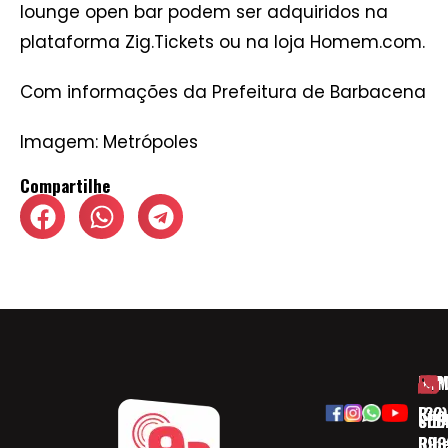
lounge open bar podem ser adquiridos na
plataforma Zig.Tickets ou na loja Homem.com.
Com informações da Prefeitura de Barbacena
Imagem: Metrópoles
Compartilhe
HOM
ESP
Rua
(32)
SOB
CID
Ribe
393