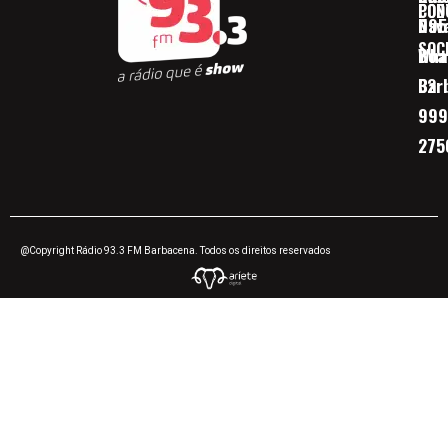
CON
POD
Nav
095
SOC
Boa 
Wha
Bar
32
999
275
@Copyright Rádio 93.3 FM Barbacena. Todos os direitos reservados