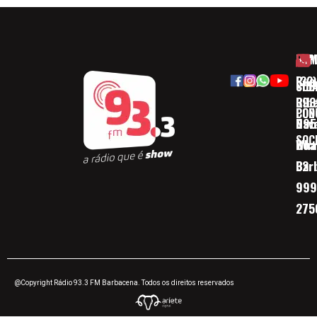
HOM
ESP
Rua
(32)
SOB
CID
Ribe
393
CON
POD
Nav
095
SOC
Boa 
Wha
Bar
32
999
275
@Copyright Rádio 93.3 FM Barbacena. Todos os direitos reservados