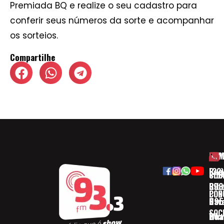
Premiada BQ e realize o seu cadastro para
conferir seus números da sorte e acompanhar
os sorteios.
Compartilhe
HOM
ESP
Rua
(32)
SOB
CID
Ribe
393
CON
POD
Nav
095
SOC
Boa 
Wha