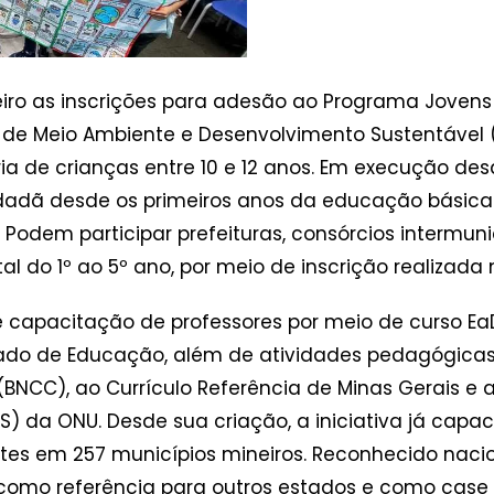
eiro as inscrições para adesão ao Programa Jovens 
ado de Meio Ambiente e Desenvolvimento Sustentáve
a de crianças entre 10 e 12 anos. Em execução de
dadã desde os primeiros anos da educação básica e,
odem participar prefeituras, consórcios intermunici
do 1º ao 5º ano, por meio de inscrição realizada n
e capacitação de professores por meio de curso E
stado de Educação, além de atividades pedagógicas
NCC), ao Currículo Referência de Minas Gerais e a
 da ONU. Desde sua criação, a iniciativa já capaci
es em 257 municípios mineiros. Reconhecido nacio
omo referência para outros estados e como case