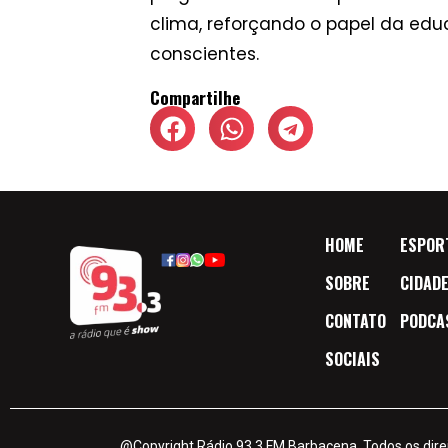
clima, reforçando o papel da ed
conscientes.
Compartilhe
HOME
ESPOR
SOBRE
CIDAD
CONTATO
PODCA
SOCIAIS
@Copyright Rádio 93.3 FM Barbacena. Todos os dire