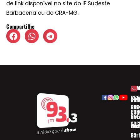
de link disponível no site do IF Sudeste
Barbacena ou do CRA-MG.
Compartilhe
HOM
ESP
Rua
(32)
SOB
CID
Ribe
393
CON
POD
Nav
095
SOC
Boa 
Wha
Bar
32