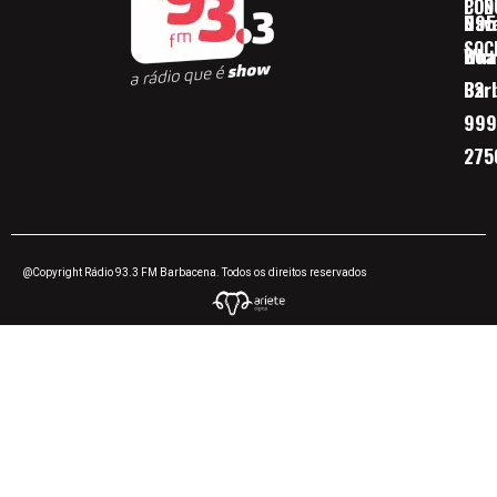
CON
POD
Nav
095
SOC
Boa 
Wha
Bar
32
999
275
@Copyright Rádio 93.3 FM Barbacena. Todos os direitos reservados