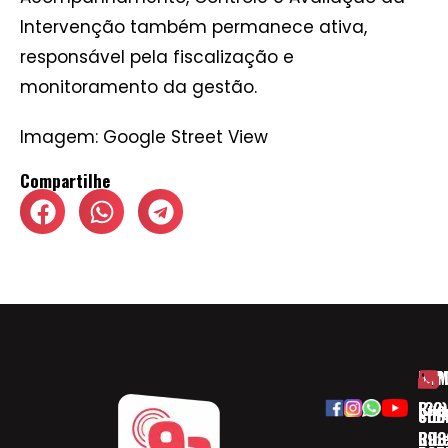
Intervenção também permanece ativa,
responsável pela fiscalização e
monitoramento da gestão.
Imagem: Google Street View
Compartilhe
HOM
ESP
Rua
(32)
SOB
CID
Ribe
393