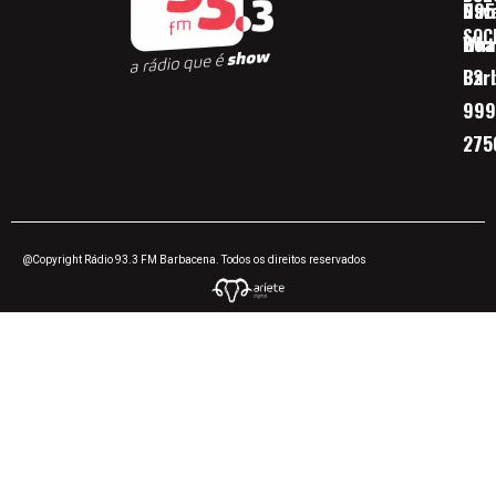
Nav
095
SOC
Boa 
Wha
Bar
32
999
275
@Copyright Rádio 93.3 FM Barbacena. Todos os direitos reservados