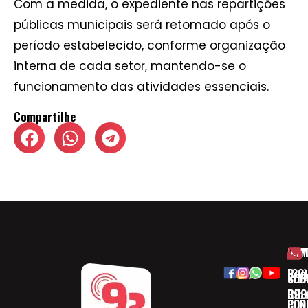
Com a medida, o expediente nas repartições
públicas municipais será retomado após o
período estabelecido, conforme organização
interna de cada setor, mantendo-se o
funcionamento das atividades essenciais.
Compartilhe
HOM
ESP
Rua
(32)
SOB
CID
Ribe
393
CON
POD