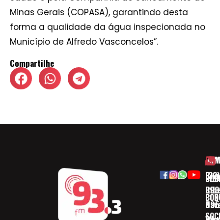
Minas Gerais (COPASA), garantindo desta
forma a qualidade da água inspecionada no
Município de Alfredo Vasconcelos”.
Compartilhe
HOM
ESP
Rua
(32)
SOB
CID
Ribe
393
CON
POD
Nav
095
SOC
Boa 
Wha