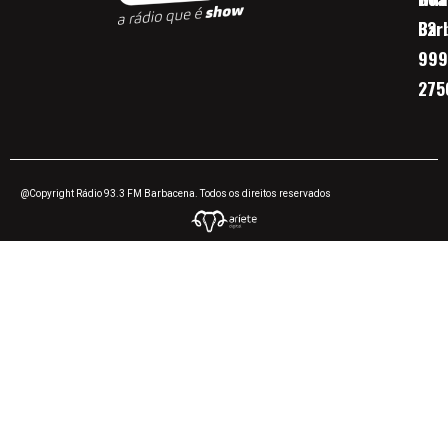
Bar
32
999
275
@Copyright Rádio 93.3 FM Barbacena. Todos os direitos reservados