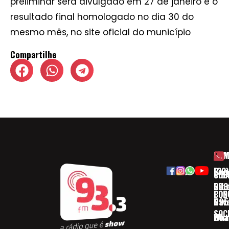
preliminar será divulgado em 27 de janeiro e o
resultado final homologado no dia 30 do
mesmo mês, no site oficial do município
Compartilhe
HOM
ESP
Rua
(32)
SOB
CID
Ribe
393
CON
POD
Nav
095
SOC
Boa 
Wha