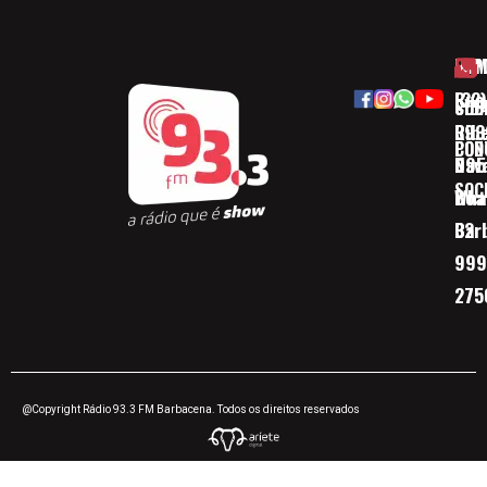
HOM
ESP
Rua
(32)
SOB
CID
Ribe
393
CON
POD
Nav
095
SOC
Boa 
Wha
Bar
32
999
275
@Copyright Rádio 93.3 FM Barbacena. Todos os direitos reservados