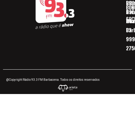
Ribe
393
CON
POD
Nav
095
SOC
Boa 
Wha
Bar
32
999
275
@Copyright Rádio 93.3 FM Barbacena. Todos os direitos reservados