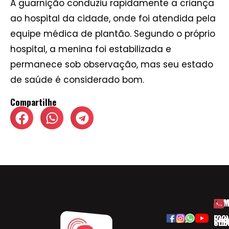
A guarnição conduziu rapidamente a criança
ao hospital da cidade, onde foi atendida pela
equipe médica de plantão. Segundo o próprio
hospital, a menina foi estabilizada e
permanece sob observação, mas seu estado
de saúde é considerado bom.
Compartilhe
HOM
ESP
Rua
(32)
SOB
CID