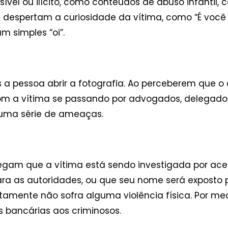
vel ou ilícito, como conteúdos de abuso infantil, 
espertam a curiosidade da vítima, como “É você n
 simples “oi”.
 pessoa abrir a fotografia. Ao perceberem que o c
om a vítima se passando por advogados, delegado
uma série de ameaças.
legam que a vítima está sendo investigada por aces
a as autoridades, ou que seu nome será exposto p
tamente não sofra alguma violência física. Por me
 bancárias aos criminosos.