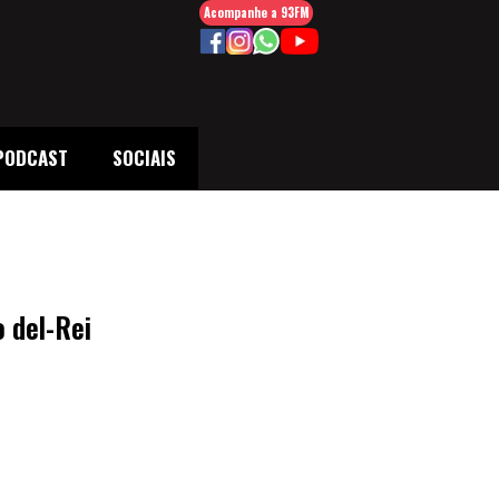
Acompanhe a 93FM
PODCAST
SOCIAIS
o del-Rei