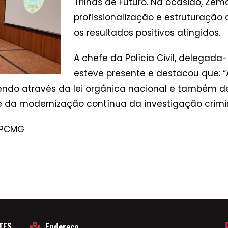
Trilhas de Futuro. Na ocasião, Ze
profissionalização e estruturaçã
os resultados positivos atingidos.
A chefe da Polícia Civil, delegad
esteve presente e destacou que: “
do através da lei orgânica nacional e também de o
 modernização contínua da investigação criminal
 PCMG
TES
Endereço