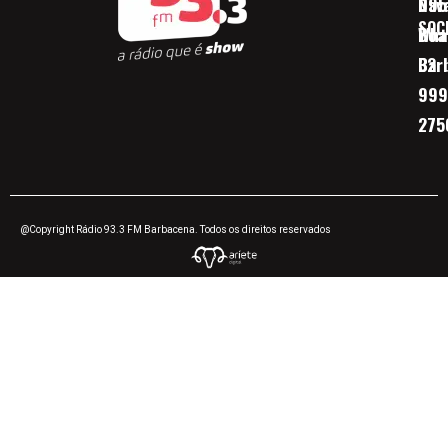
Nav
095
SOC
Boa 
Wha
Bar
32
999
275
@Copyright Rádio 93.3 FM Barbacena. Todos os direitos reservados