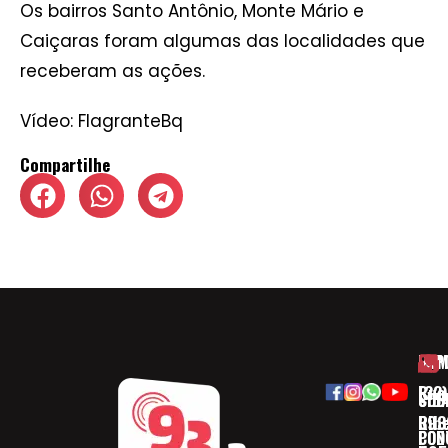
Os bairros Santo Antônio, Monte Mário e
Caiçaras foram algumas das localidades que
receberam as ações.
Vídeo: FlagranteBq
Compartilhe
HOM
ESP
Rua
(32)
SOB
CID
Ribe
393
CON
POD