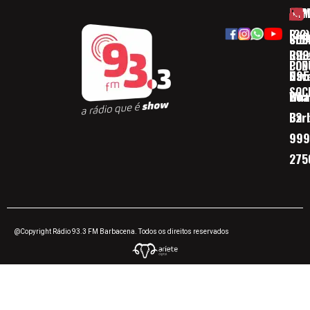
HOM
ESP
Rua
(32)
SOB
CID
Ribe
393
CON
POD
Nav
095
SOC
Boa 
Wha
Bar
32
999
275
@Copyright Rádio 93.3 FM Barbacena. Todos os direitos reservados