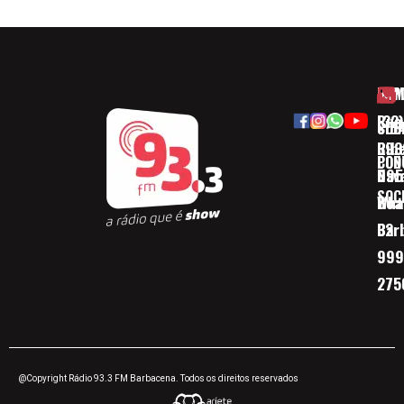
HOM
ESP
Rua
(32)
SOB
CID
Ribe
393
CON
POD
Nav
095
SOC
Boa 
Wha
Bar
32
999
275
@Copyright Rádio 93.3 FM Barbacena. Todos os direitos reservados