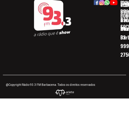
Rua
(32)
SOB
CID
Ribe
393
CON
POD
Nav
095
SOC
Boa 
Wha
Bar
32
999
275
@Copyright Rádio 93.3 FM Barbacena. Todos os direitos reservados