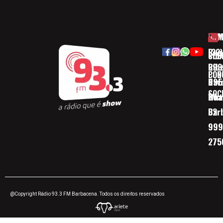
HOM
ESP
Rua
(32)
SOB
CID
Ribe
393
CON
POD
Nav
095
SOC
Boa 
Wha
Bar
32
999
275
@Copyright Rádio 93.3 FM Barbacena. Todos os direitos reservados