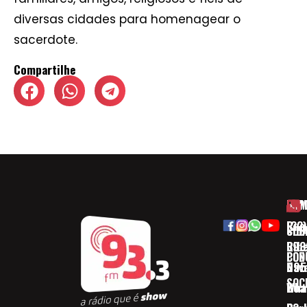
diversas cidades para homenagear o
sacerdote.
Compartilhe
HOM
ESP
Rua
(32)
SOB
CID
Ribe
393
CON
POD
Nav
095
SOC
Boa 
Wha