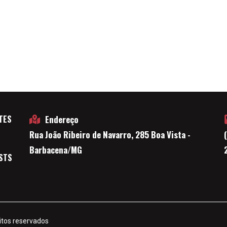
TES
Endereço
Rua João Ribeiro de Navarro, 285 Boa Vista -
E
Barbacena/MG
STS
itos reservados