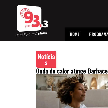
HOME
PROGRAM
Notícia
s
Onda de calor atinge Barbace