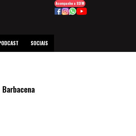
Acompanhe a 93FM
PODCAST
SOCIAIS
em Barbacena