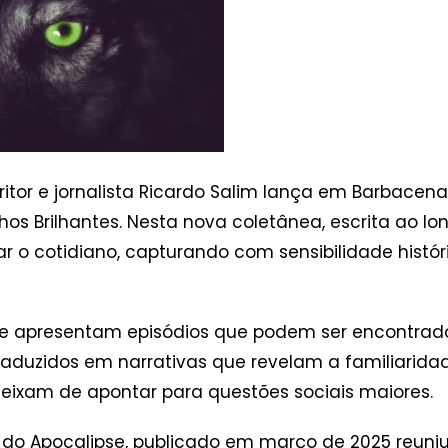
ritor e jornalista Ricardo Salim lança em Barbacena
lhos Brilhantes. Nesta nova coletânea, escrita ao lo
iar o cotidiano, capturando com sensibilidade his
e apresentam episódios que podem ser encontrad
traduzidos em narrativas que revelam a familiarida
ixam de apontar para questões sociais maiores.
s do Apocalipse, publicado em março de 2025 reuni