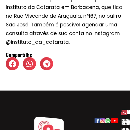
Instituto da Catarata em Barbacena, que fica
na Rua Visconde de Araguaia, n°167, no bairro
São José. Também é possível agendar uma
consulta através de sua conta no Instagram
@instituto_da_catarata.
Compartilhe
HOM
ESP
Rua
(32)
SOB
CID
Ribe
393