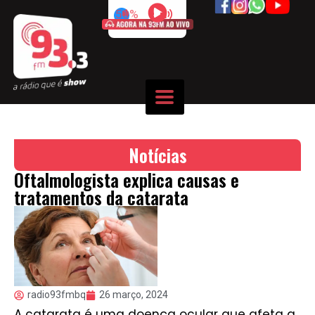
50%
Notícias
Oftalmologista explica causas e
tratamentos da catarata
radio93fmbq
26 março, 2024
A catarata é uma doença ocular que afeta a