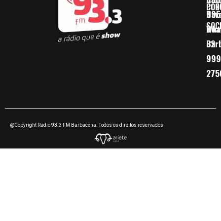
CON
POD
Nav
095
SOC
Boa 
Wha
Bar
32
999
275
@Copyright Rádio 93.3 FM Barbacena. Todos os direitos reservados