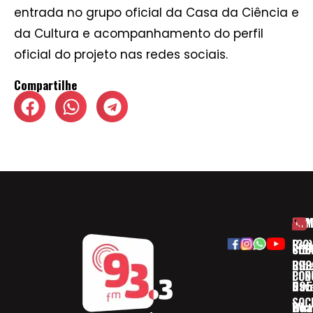
entrada no grupo oficial da Casa da Ciência e
da Cultura e acompanhamento do perfil
oficial do projeto nas redes sociais.
Compartilhe
HOM
ESP
Rua
(32)
SOB
CID
Ribe
393
CON
POD
Nav
095
SOC
Boa 
Wha