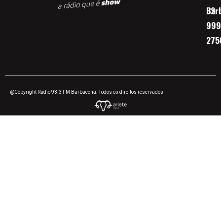
Bar
32
999
275
@Copyright Rádio 93.3 FM Barbacena. Todos os direitos reservados