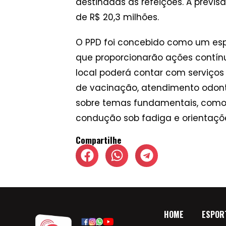
destinadas às refeições. A previ
de R$ 20,3 milhões.
O PPD foi concebido como um esp
que proporcionarão ações contín
local poderá contar com serviço
de vacinação, atendimento odont
sobre temas fundamentais, como q
condução sob fadiga e orientaçõ
Compartilhe
HOME
ESPOR