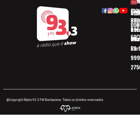
HOM
ESP
Rua
(32)
SOB
CID
Ribe
393
CON
POD
Nav
095
SOC
Boa 
Wha
Bar
32
999
275
@Copyright Rádio 93.3 FM Barbacena. Todos os direitos reservados