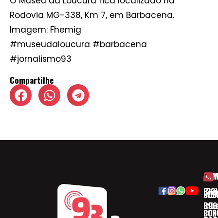
O Museu da Loucura fica localizado na
Rodovia MG-338, Km 7, em Barbacena.
Imagem: Fhemig
#museudaloucura #barbacena
#jornalismo93
Compartilhe
HOM
ESP
Rua
(32)
SOB
CID
Ribe
393
CON
POD