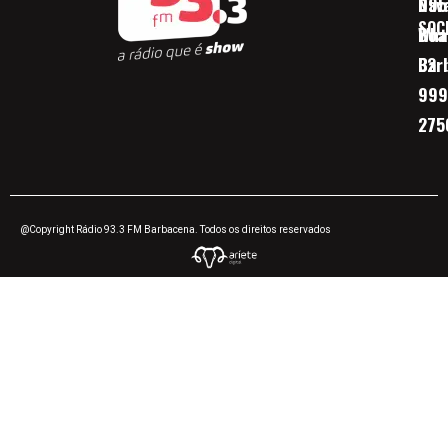
Nav
095
SOC
Boa 
Wha
Bar
32
999
275
@Copyright Rádio 93.3 FM Barbacena. Todos os direitos reservados