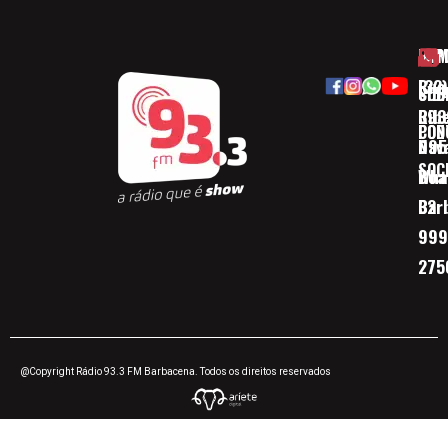
HOM
ESP
Rua
(32)
SOB
CID
Ribe
393
CON
POD
Nav
095
SOC
Boa 
Wha
Bar
32
999
275
@Copyright Rádio 93.3 FM Barbacena. Todos os direitos reservados