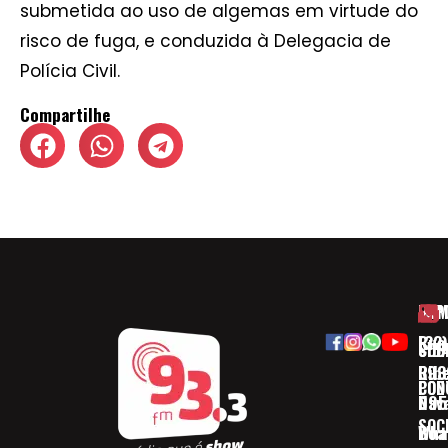
submetida ao uso de algemas em virtude do
risco de fuga, e conduzida à Delegacia de
Polícia Civil.
Compartilhe
HOM
ESP
Rua
(32)
SOB
CID
Ribe
393
CON
POD
Nav
095
SOC
Boa 
Wha