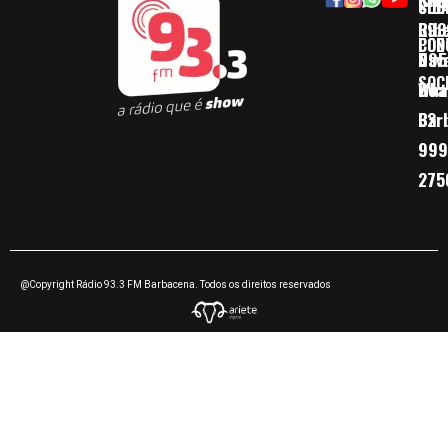
SOB
CID
Ribe
393
CON
POD
Nav
095
SOC
Boa 
Wha
Bar
32
999
275
@Copyright Rádio 93.3 FM Barbacena. Todos os direitos reservados