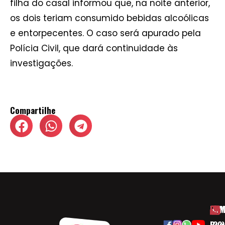
filha do casal informou que, na noite anterior,
os dois teriam consumido bebidas alcoólicas
e entorpecentes. O caso será apurado pela
Polícia Civil, que dará continuidade às
investigações.
Compartilhe
HOM
ESP
Rua
(32)