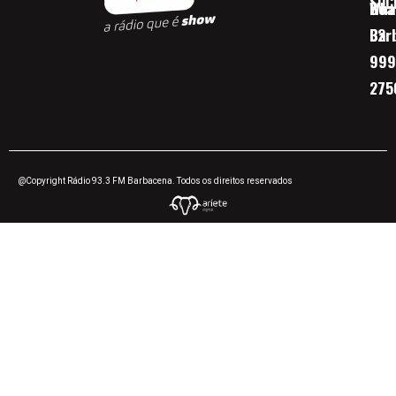
SOC
Boa 
Wha
Bar
32
999
275
@Copyright Rádio 93.3 FM Barbacena. Todos os direitos reservados