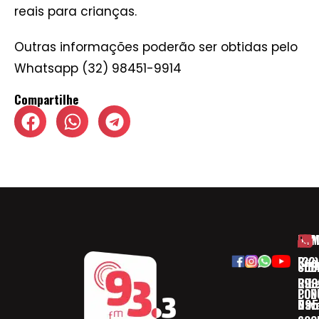
reais para crianças.
Outras informações poderão ser obtidas pelo
Whatsapp (32) 98451-9914
Compartilhe
HOM
ESP
Rua
(32)
SOB
CID
Ribe
393
CON
POD
Nav
095