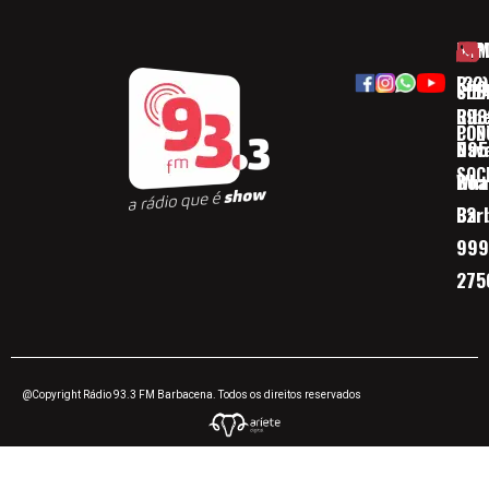
HOM
ESP
Rua
(32)
SOB
CID
Ribe
393
CON
POD
Nav
095
SOC
Boa 
Wha
Bar
32
999
275
@Copyright Rádio 93.3 FM Barbacena. Todos os direitos reservados