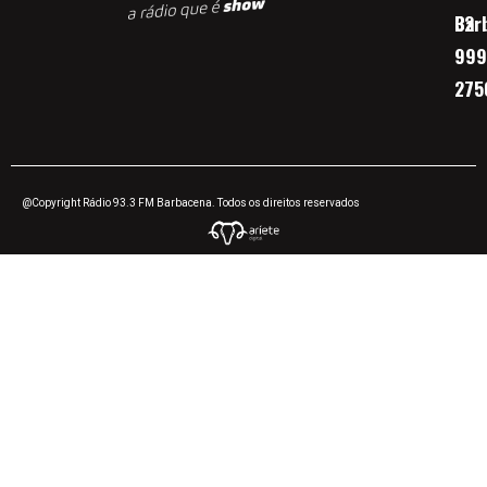
Bar
32
999
275
@Copyright Rádio 93.3 FM Barbacena. Todos os direitos reservados