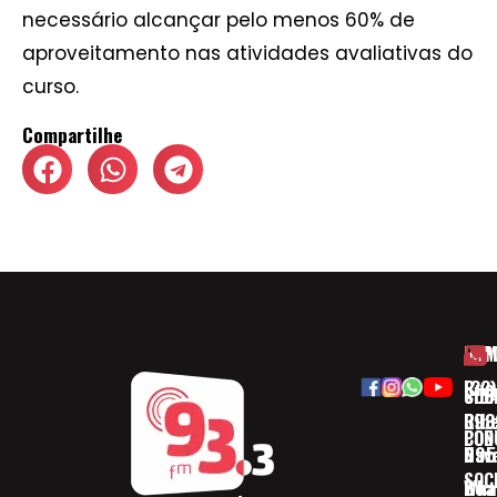
necessário alcançar pelo menos 60% de
aproveitamento nas atividades avaliativas do
curso.
Compartilhe
HOM
ESP
Rua
(32)
SOB
CID
Ribe
393
CON
POD
Nav
095
SOC
Boa 
Wha