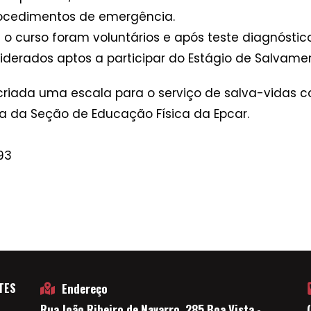
procedimentos de emergência.
 o curso foram voluntários e após teste diagnóstic
siderados aptos a participar do Estágio de Salvame
 criada uma escala para o serviço de salva-vidas c
na da Seção de Educação Física da Epcar.
93
TES
Endereço
Rua João Ribeiro de Navarro, 285 Boa Vista -