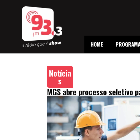
HOME
PROGRAM
Notícia
s
MGS abre processo seletivo p