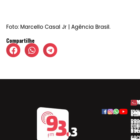
Foto: Marcello Casal Jr | Agência Brasil.
Compartilhe
HOM
ESP
Rua
(32)
SOB
CID
Ribe
393
CON
POD
Nav
095
SOC
Boa 
Wha