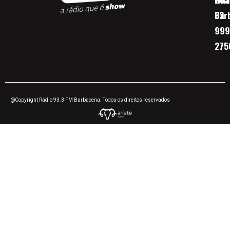
Bar
32
999
275
@Copyright Rádio 93.3 FM Barbacena. Todos os direitos reservados