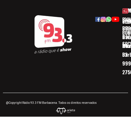
HOM
ESP
Rua
(32)
SOB
CID
Ribe
393
CON
POD
Nav
095
SOC
Boa 
Wha
Bar
32
999
275
@Copyright Rádio 93.3 FM Barbacena. Todos os direitos reservados