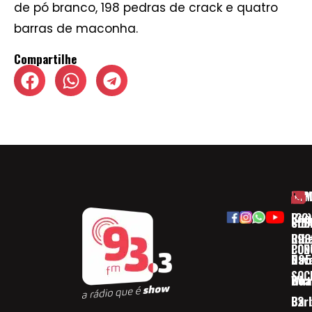
de pó branco, 198 pedras de crack e quatro
barras de maconha.
Compartilhe
HOM
ESP
Rua
(32)
SOB
CID
Ribe
393
CON
POD
Nav
095
SOC
Boa 
Wha
Bar
32