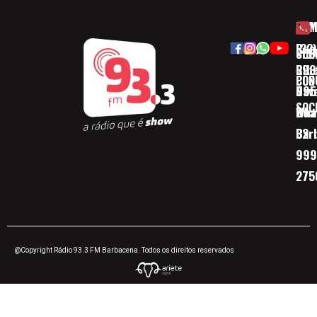
HOM
ESP
Rua
(32)
SOB
CID
Ribe
393
CON
POD
Nav
095
SOC
Boa 
Wha
Bar
32
999
275
@Copyright Rádio 93.3 FM Barbacena. Todos os direitos reservados