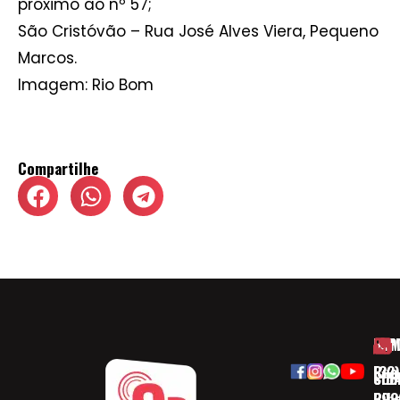
próximo ao nº 57;
São Cristóvão – Rua José Alves Viera, Pequeno
Marcos.
Imagem: Rio Bom
Compartilhe
HOM
ESP
Rua
(32)
SOB
CID
Ribe
393