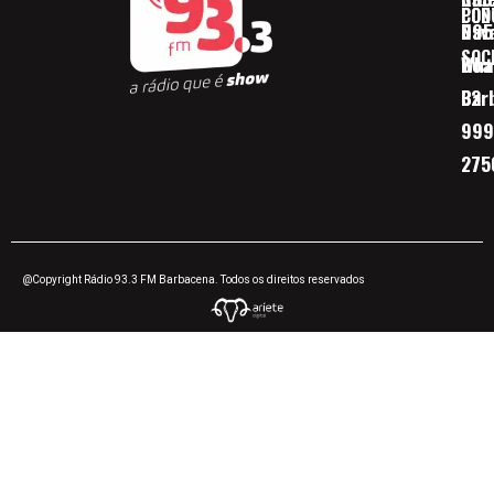
CON
POD
Nav
095
SOC
Boa 
Wha
Bar
32
999
275
@Copyright Rádio 93.3 FM Barbacena. Todos os direitos reservados