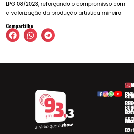
LPG 08/2023, reforçando o compromisso com
a valorização da produção artística mineira.
Compartilhe
HOM
ESP
Rua
(32)
SOB
CID
Ribe
393
CON
POD
Nav
095
SOC
Boa 
Wha
Bar
32