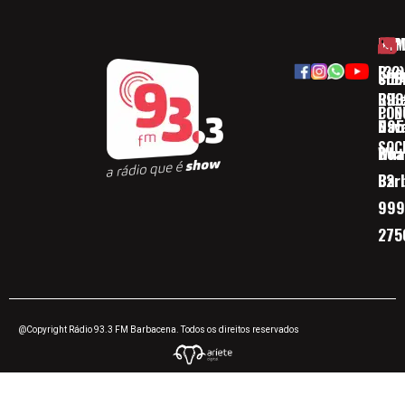
HOM
ESP
Rua
(32)
SOB
CID
Ribe
393
CON
POD
Nav
095
SOC
Boa 
Wha
Bar
32
999
275
@Copyright Rádio 93.3 FM Barbacena. Todos os direitos reservados