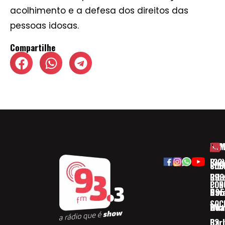
acolhimento e a defesa dos direitos das
pessoas idosas.
Compartilhe
HOM
ESP
Rua
(32)
SOB
CID
Ribe
393
CON
POD
Nav
095
SOC
Boa 
Wha
Bar
32