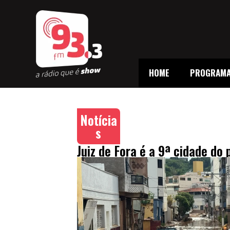
HOME
PROGRAM
Notícia
s
Juiz de Fora é a 9ª cidade d