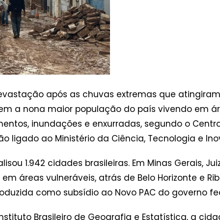
 devastação após as chuvas extremas que atingir
tem a nona maior população do país vivendo em áre
amentos, inundações e enxurradas, segundo o Cent
ão ligado ao Ministério da Ciência, Tecnologia e In
u 1.942 cidades brasileiras. Em Minas Gerais, Juiz
 áreas vulneráveis, atrás de Belo Horizonte e Ri
oduzida como subsídio ao Novo PAC do governo fed
tituto Brasileiro de Geografia e Estatística, a cid