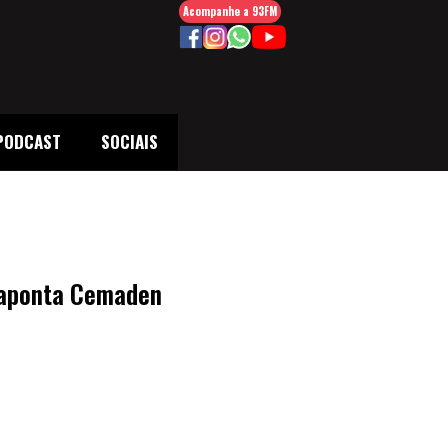
Acompanhe a 93FM
PODCAST
SOCIAIS
, aponta Cemaden